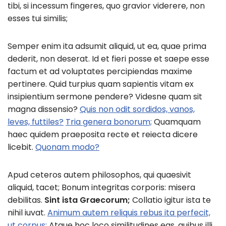
tibi, si incessum fingeres, quo gravior viderere, non
esses tui similis;
Semper enim ita adsumit aliquid, ut ea, quae prima
dederit, non deserat. Id et fieri posse et saepe esse
factum et ad voluptates percipiendas maxime
pertinere. Quid turpius quam sapientis vitam ex
insipientium sermone pendere? Videsne quam sit
magna dissensio?
Quis non odit sordidos, vanos,
leves, futtiles?
Tria genera bonorum;
Quamquam
haec quidem praeposita recte et reiecta dicere
licebit.
Quonam modo?
Apud ceteros autem philosophos, qui quaesivit
aliquid, tacet; Bonum integritas corporis: misera
debilitas.
Sint ista Graecorum;
Collatio igitur ista te
nihil iuvat.
Animum autem reliquis rebus ita perfecit,
ut corpus;
Atque hoc loco similitudines eas, quibus illi