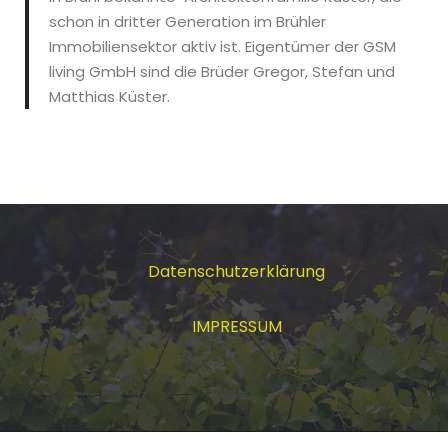
schon in dritter Generation im Brühler
Immobiliensektor aktiv ist. Eigentümer der GSM
living GmbH sind die Brüder Gregor, Stefan und
Matthias Küster.
Datenschutzerklärung
IMPRESSUM