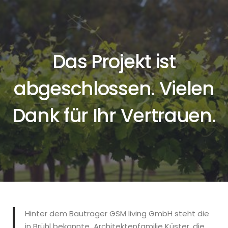
Skip
to
content
Das Projekt ist
abgeschlossen. Vielen
Dank für Ihr Vertrauen.
Hinter dem Bauträger GSM living GmbH steht die
in Brühl bekannte Architektenfamilie Küster, die